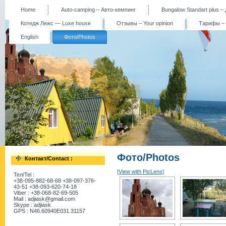
Home
Auto-camping – Авто-кемпинг
Bungalow Standart plus 
Котедж Люкс — Luxe house
Отзывы – Your opinion
Тарифы – P
English
Фото/Photos
Фото/Photos
Контакт/Contact :
[View with PicLens]
Тел/Tel :
+38-095-882-68-68 +38-097-376-
43-51 +38-093-620-74-18
Viber : +38-068-82-69-505
Mail : adjiask@gmail.com
Skype : adjiask
GPS : N46.60940E031.31157