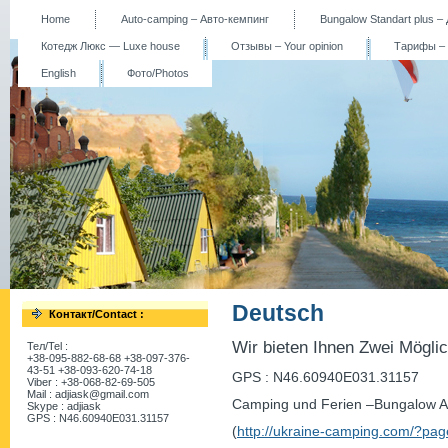
Home
Auto-camping – Авто-кемпинг
Bungalow Standart plus 
Котедж Люкс — Luxe house
Отзывы – Your opinion
Тарифы – P
English
Фото/Photos
Deutsch
Контакт/Contact :
Wir bieten Ihnen Zwei Möglic
Тел/Tel :
+38-095-882-68-68 +38-097-376-
43-51 +38-093-620-74-18
GPS : N46.60940E031.31157
Viber : +38-068-82-69-505
Mail : adjiask@gmail.com
Camping und Ferien –Bungalow
Skype : adjiask
GPS : N46.60940E031.31157
(
http://ukraine-camping.com/?pa