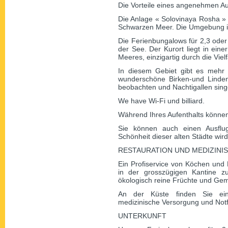
Die Vorteile eines angenehmen Au
Die Anlage « Solovinaya Rosha »
Schwarzen Meer. Die Umgebung is
Die Ferienbungalows für 2,3 ode
der See. Der Kurort liegt in ei
Meeres, einzigartig durch die Viel
In diesem Gebiet gibt es mehr 
wunderschöne Birken-und Linde
beobachten und Nachtigallen sin
We have Wi-Fi und billiard.
Während Ihres Aufenthalts können
Sie können auch einen Ausflu
Schönheit dieser alten Städte wir
RESTAURATION UND MEDIZINI
Ein Profiservice von Köchen und 
in der grosszügigen Kantine z
ökologisch reine Früchte und Ge
An der Küste finden Sie ein
medizinische Versorgung und Notf
UNTERKUNFT