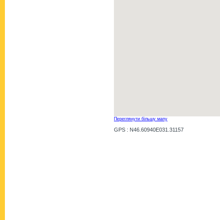
Переглянути більшу мапу
GPS : N46.60940E031.31157