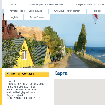
Home
Auto-camping – Авто-кемпинг
Bungalow Standart plus 
Котедж Люкс — Luxe house
Отзывы – Your opinion
Тарифы – P
English
Фото/Photos
Карта
Контакт/Contact :
Тел/Tel :
+38-095-882-68-68 +38-097-376-
43-51 +38-093-620-74-18
Viber : +38-068-82-69-505
Mail : adjiask@gmail.com
Skype : adjiask
GPS : N46.60940E031.31157